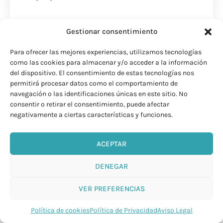
Gestionar consentimiento
Para ofrecer las mejores experiencias, utilizamos tecnologías
Pasos para apuntarte al evento:
como las cookies para almacenar y/o acceder a la información
del dispositivo. El consentimiento de estas tecnologías nos
Paso 1:
Realizar la reserva mediante
permitirá procesar datos como el comportamiento de
esta web. El método de pago de esta web
navegación o las identificaciones únicas en este sitio. No
es completamente seguro. Puede ser por
consentir o retirar el consentimiento, puede afectar
Tarjeta o por PayPal (si tienes problemas
negativamente a ciertas características y funciones.
con el pago, puedes escribirnos para ver
otro método de pago)
ACEPTAR
Paso 2:
Una vez hagas tu reserva, te
llegará un correo con el ticket de
DENEGAR
compra y un segundo correo de
bienvenida. Normalmente este correo
puede llegar al instante o quizás
VER PREFERENCIAS
demorar 15 minutos. Si han pasado más
de 15 minutos y no recibes nada, mira tu
Política de cookies
Política de Privacidad
Aviso Legal
bandeja de spam, correos no deseados y