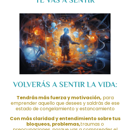
TE VAS A SENTIR
VOLVERÁS A SENTIR LA VIDA:
Tendrás más fuerza y motivación,
para
emprender aquello que desees y saldrás de ese
estado de congelamiento y estancamiento
Con más claridad y entendimiento sobre tus
bloqueos, problemas
,
traumas o
preocupaciones, porque vas a comprender el