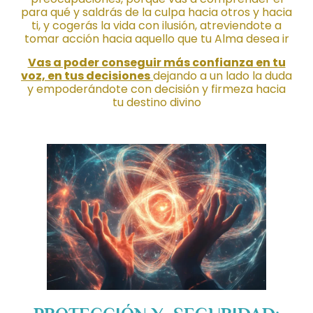
para qué y saldrás de la culpa hacia otros y hacia
ti, y cogerás la vida con ilusión, atreviendote a
tomar acción hacia aquello que tu Alma desea ir
Vas a poder conseguir más confianza en tu
voz, en tus decisiones
dejando a un lado la duda
y empoderándote con decisión y firmeza hacia
tu destino divino