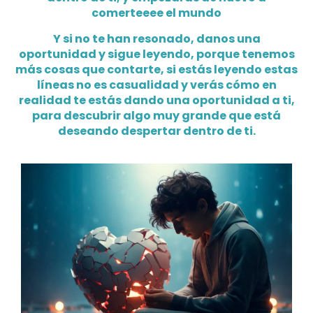
comerteeee el mundo
Y si no te han resonado, danos una
oportunidad y sigue leyendo, porque tenemos
más cosas que contarte, si estás leyendo estas
líneas no es casualidad y verás cómo en
realidad te estás dando una oportunidad a ti,
para descubrir algo muy grande que está
deseando despertar dentro de ti.