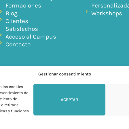
Formaciones
Personalizad
Blog
Workshops
Clientes
Satisfechos
Acceso al Campus
Contacto
Gestionar consentimiento
o las cookies
onsentimiento de
miento de
ACEPTAR
o retirar el
icas y funciones.
KilyOM © 2026 Todos Los derechos Reservados