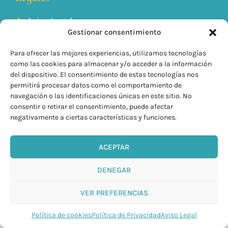
Aviso Legal
Política de Cookies
Gestionar consentimiento
Política de Privacidad
Condiciones generales de venta
Para ofrecer las mejores experiencias, utilizamos tecnologías
como las cookies para almacenar y/o acceder a la información
info@kilyom.es
del dispositivo. El consentimiento de estas tecnologías nos
+34 635 85 93 90
permitirá procesar datos como el comportamiento de
navegación o las identificaciones únicas en este sitio. No
consentir o retirar el consentimiento, puede afectar
negativamente a ciertas características y funciones.
ACEPTAR
DENEGAR
VER PREFERENCIAS
KilyOM © 2026 Todos Los derechos Reservados
Política de cookies
Política de Privacidad
Aviso Legal