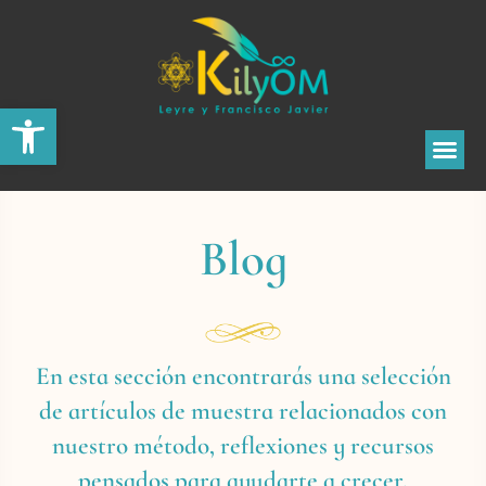
Abrir barra de herramientas
Blog
En esta sección encontrarás una selección
de artículos de muestra relacionados con
nuestro método, reflexiones y recursos
pensados para ayudarte a crecer.