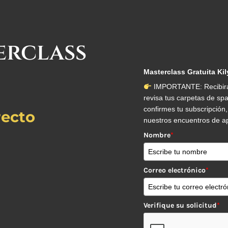
erclass
e
Masterclass Gratuita Ki
IMPORTANTE: Recibirás 
revisa tus carpetas de s
confirmes tu subscripción,
recto
nuestros encuentros de ap
Nombre
*
Correo electrónico
*
Verifique su solicitud
*