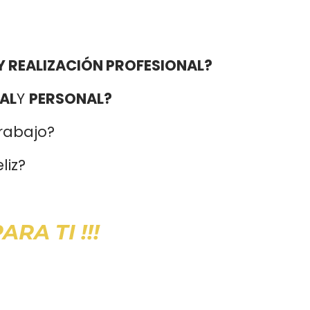
Y REALIZACIÓN PROFESIONAL?
AL
Y
PERSONAL?
trabajo?
liz?
RA TI !!!