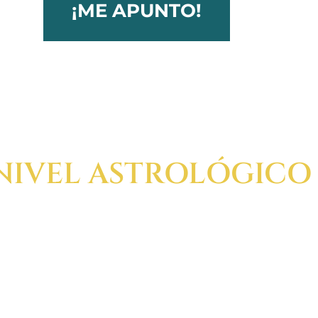
¡ME APUNTO!
NIVEL ASTROLÓGICO
 ayuda a conectar con los detalles y tener más claro có
 lo cual tenemos a nuestra disposición una mente más c
ado a Acuario, el Cosmos nos invita a que innovemos y c
mejorado a nivel social, económico, trabajo….