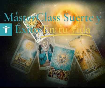
MásterClass Suerte y
Abrir barra de herramientas
Éxito
En tu vida