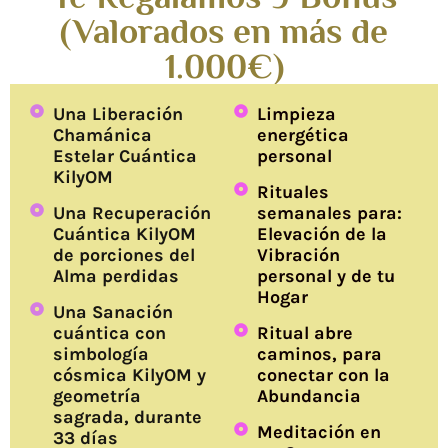
(Valorados en más de
1.000€)
Una Liberación
Limpieza
Chamánica
energética
Estelar Cuántica
personal
KilyOM
Rituales
Una Recuperación
semanales para:
Cuántica KilyOM
Elevación de la
de porciones del
Vibración
Alma perdidas
personal y de tu
Hogar
Una Sanación
cuántica con
Ritual abre
simbología
caminos, para
cósmica KilyOM y
conectar con la
geometría
Abundancia
sagrada, durante
Meditación en
33 días