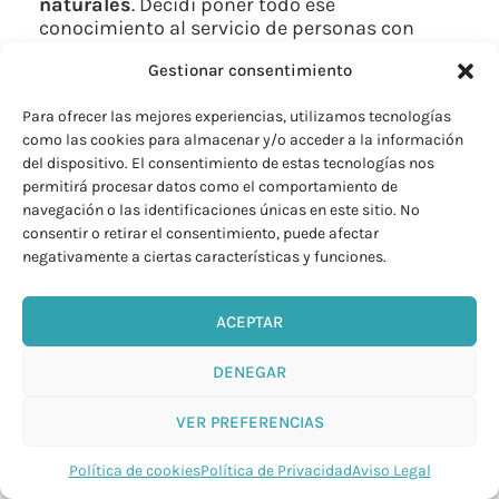
naturales
. Decidí poner todo ese
conocimiento al servicio de personas con
discapacidad mental, aplicando estas
Gestionar consentimiento
herramientas con resultados profundamente
transformadores.
Para ofrecer las mejores experiencias, utilizamos tecnologías
También trabajé en clínicas médicas y
como las cookies para almacenar y/o acceder a la información
hospitales de medicina estética, combinando
del dispositivo. El consentimiento de estas tecnologías nos
mi labor como
auxiliar de enfermería y
permitirá procesar datos como el comportamiento de
terapeuta corporal
.
navegación o las identificaciones únicas en este sitio. No
consentir o retirar el consentimiento, puede afectar
Pero cuanto más aprendía, más crecía mi
negativamente a ciertas características y funciones.
búsqueda.
Esa sed de conocimiento me llevó a
ACEPTAR
profundizar también en el camino espiritual.
Durante un tiempo estuve estudiando con
DENEGAR
comunidades budistas, asistiendo a clases
semanales y retiros donde profundicé en la
VER PREFERENCIAS
meditación y la consciencia.
Más adelante me formé en
Registros
Política de cookies
Política de Privacidad
Aviso Legal
Akáshicos y Chamanismo
, iniciando así una