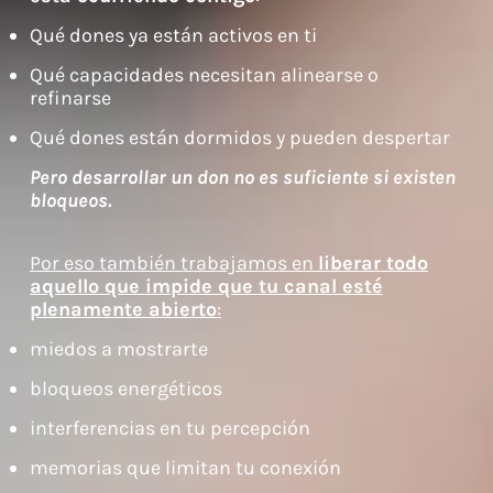
Qué dones ya están activos en ti
Qué capacidades necesitan alinearse o
refinarse
Qué dones están dormidos y pueden despertar
Pero desarrollar un don no es suficiente si existen
bloqueos.
Por eso también trabajamos en
liberar todo
aquello que impide que tu canal esté
plenamente abierto
:
miedos a mostrarte
bloqueos energéticos
interferencias en tu percepción
memorias que limitan tu conexión