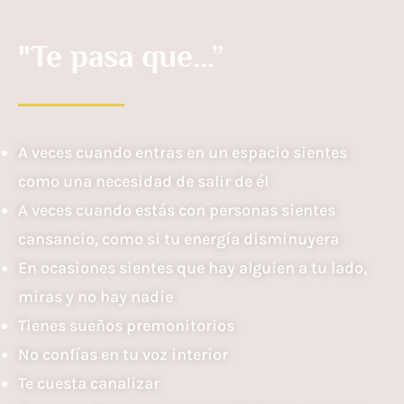
"Te pasa que...”
A veces cuando entras en un espacio sientes
como una necesidad de salir de él
A veces cuando estás con personas sientes
cansancio, como si tu energía disminuyera
En ocasiones sientes que hay alguien a tu lado,
miras y no hay nadie
Tienes sueños premonitorios
No confías en tu voz interior
Te cuesta canalizar