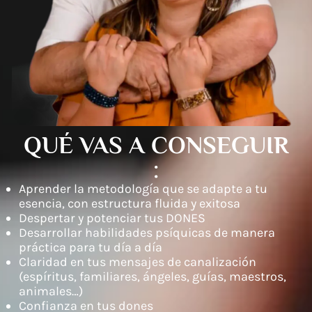
QUÉ VAS A CONSEGUIR
:
Aprender la metodología que se adapte a tu
esencia, con estructura fluida y exitosa
Despertar y potenciar tus DONES
Desarrollar habilidades psíquicas de manera
práctica para tu día a día
Claridad en tus mensajes de canalización
(espíritus, familiares, ángeles, guías, maestros,
animales…)
Confianza en tus dones