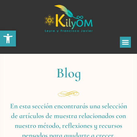
Abrir barra de herramientas
Blog
En esta sección encontrarás una selección
de artículos de muestra relacionados con
nuestro método, reflexiones y recursos
pensados para ayudarte a crecer.