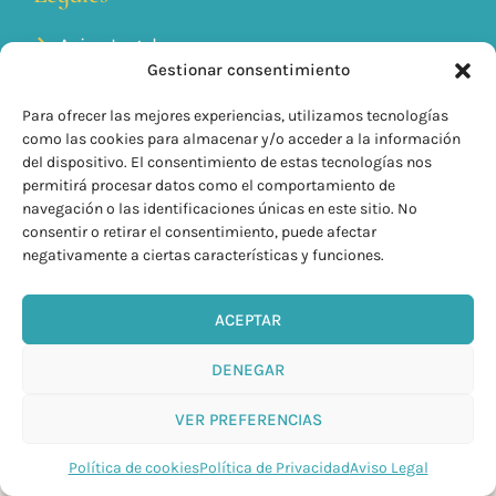
Aviso Legal
Política de Cookies
Gestionar consentimiento
Política de Privacidad
Condiciones generales de venta
Para ofrecer las mejores experiencias, utilizamos tecnologías
como las cookies para almacenar y/o acceder a la información
info@kilyom.es
del dispositivo. El consentimiento de estas tecnologías nos
+34 635 85 93 90
permitirá procesar datos como el comportamiento de
navegación o las identificaciones únicas en este sitio. No
consentir o retirar el consentimiento, puede afectar
negativamente a ciertas características y funciones.
ACEPTAR
DENEGAR
VER PREFERENCIAS
KilyOM © 2026 Todos Los derechos Reservados
Política de cookies
Política de Privacidad
Aviso Legal