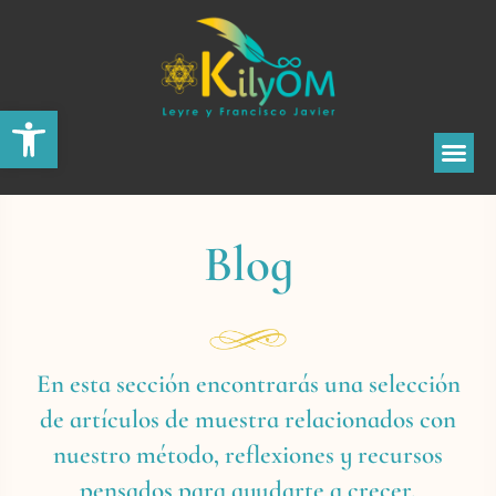
Abrir barra de herramientas
Blog
En esta sección encontrarás una selección
de artículos de muestra relacionados con
nuestro método, reflexiones y recursos
pensados para ayudarte a crecer.