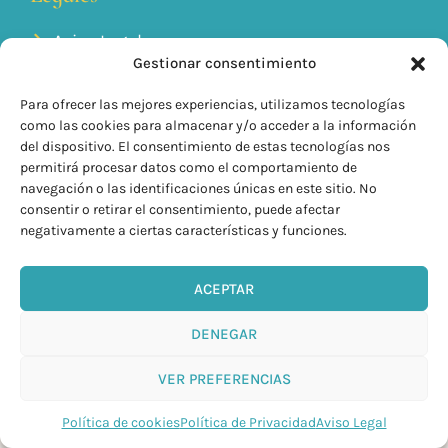
Aviso Legal
Política de Cookies
Gestionar consentimiento
Política de Privacidad
Condiciones generales de venta
Para ofrecer las mejores experiencias, utilizamos tecnologías
como las cookies para almacenar y/o acceder a la información
info@kilyom.es
del dispositivo. El consentimiento de estas tecnologías nos
+34 635 85 93 90
permitirá procesar datos como el comportamiento de
navegación o las identificaciones únicas en este sitio. No
consentir o retirar el consentimiento, puede afectar
negativamente a ciertas características y funciones.
ACEPTAR
DENEGAR
VER PREFERENCIAS
KilyOM © 2026 Todos Los derechos Reservados
Política de cookies
Política de Privacidad
Aviso Legal